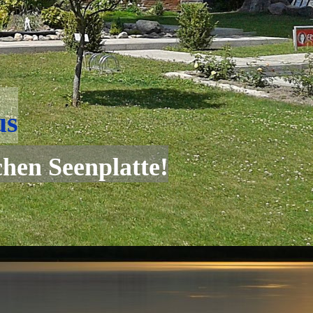
us
hen Seenplatte!