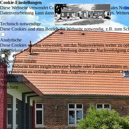
Cookie-Einstellungen
Diese Webseite verwendet Cookies, um Besuchern ein optimales Nutzerer
St
Datenverarbeitung kann dann auch in einem Drittland erfolgen. Weiter
Technisch notwendige
Diese Cookies sind zum Betrieb der Webseite notwendig, z.B. zum Sch
Analytische
Diese Cookies werden verwendet, um das Nutzererlebnis weiter zu optim
Ausspielung von personalisierter Werbung durch die Nachverfolgung de
Drittanbieter-Inhalte
Diese Webseite bietet möglicherweise Inhalte oder Funktionalitäten an,
Nutzeraktivität zu verfolgen oder ihre Angebote zu personalisieren und
Ablehnen
Alle akzeptieren
Speichern