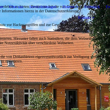
lebnis zu bieten. Bestimmte Inhalte von Drittanbietern werden nur ang
art
Über uns
Serviceleistungen
Zimmer
Frühstück
Fr
e Informationen hierzu in der Datenschutzerklärung.
Kontakt
utz vor Hackerangriffen und zur Gewährleistung eines konsistenten un
ieren. Hierunter fallen auch Statistiken, die dem Webseitenbetreiber v
r Nutzeraktivität über verschiedene Webseiten.
 die von Drittanbietern eigenverantwortlich zur Verfügung gestellt wer
 zu optimieren.