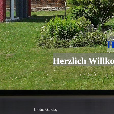
H
Herzlich Willk
Liebe Gäste,