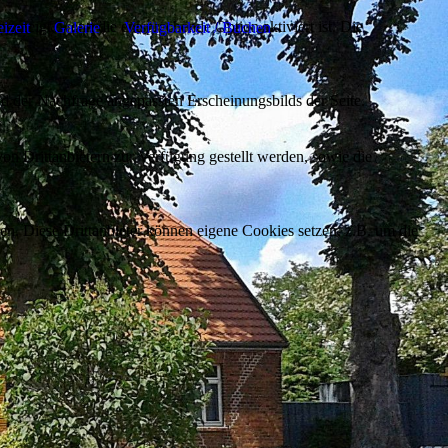
ezeigt, wenn die entsprechende Option aktiviert ist. Die
eizeit
Galerie
Verfügbarkeit / Buchen
d der Nachfrage angepassten Erscheinungsbilds der Seite.
on Drittanbietern zur Verfügung gestellt werden, sowie die
den. Diese Drittanbieter können eigene Cookies setzen, z.B. um die