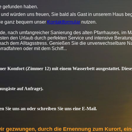
te gefunden haben.
und würden uns freuen, Sie bald als Gast in unserem Haus beg
Sie ganz bequem unser
Kontaktformular
nutzen.
rde, nach umfangreicher Sanierung des alten Pfarrhauses, im Mä
sten den Urlaub durch perfekten Service und intensive Beratu
ach dem Alltagsstress. Genießen Sie die unverwechselbare Nat
adfahren oder mit dem Schiff...
r Komfort (Zimmer 12) mit einem Wasserbett ausgestattet. Dieses
ausgäste auf Anfrage).
en Sie uns an oder schreiben Sie uns eine E-Mail.
ir gezwungen, durch die Ernennung zum Kurort, eine