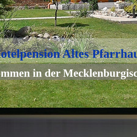
otelpension Altes Pfarrha
ommen in der Mecklenburgisc